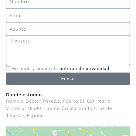
o
E
m
m
b
A
a
r
s
i
e
M
u
l
e
n
n
t
s
o
a
He leído y acepto la
política de privacidad
j
Enviar
e
Dónde estamos
Rambla Doctor Pérez,5. Puerta 51, Edf. María
Victoria, 38390 – Santa Úrsula, Santa Cruz de
Tenerife, España.