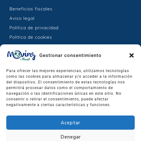
Beneficios fiscales
Aviso legal
Política de privacidad
Política de cookies
CONTACTO
Gestionar consentimiento
Calle Jesús Hernández Mesa, 25 – La Orotava,
Para ofrecer las mejores experiencias, utilizamos tecnologías
Santa Cruz de Tenerife, España.
como las cookies para almacenar y/o acceder a la información
del dispositivo. El consentimiento de estas tecnologías nos
permitirá procesar datos como el comportamiento de
info@movingtheplanet.org
navegación o las identificaciones únicas en este sitio. No
+34 673 576 744
consentir o retirar el consentimiento, puede afectar
negativamente a ciertas características y funciones.
Aceptar
Denegar