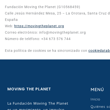
Fundación Moving the Planet (G10568459)
Calle Jesús Hernández Mesa, 25 – La Orotava, Santa Cruz d
España
Web:
https://movingtheplanet.org
Correo electrónico:
info@
movingtheplanet.org
Número de teléfono: +34 673 576 744
Esta política de cookies se ha sincronizado con
cookiedatab
MOVING THE PLANET
MENÚ
Inicio
La Fundación Moving The Planet
Quiénes s
es un movimiento, un impulso,