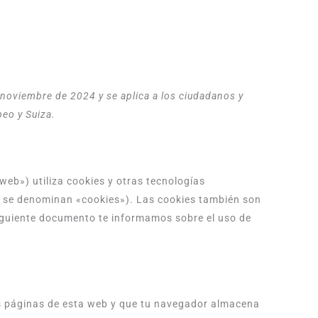
Consent
Consent
Consent
Consent
Consent
Consent
Consent
Consent
Consent
Consent
Consent
Estadísticas
Marketing
to
to
to
to
to
to
to
to
to
to
to
service
service
service
service
service
service
service
service
service
service
service
elementor
paypal
google-
woocommerce
wordpress
polylang
stripe
google-
google-
youtube
varios
recaptcha
fonts
maps
e noviembre de 2024 y se aplica a los ciudadanos y
eo y Suiza.
web») utiliza cookies y otras tecnologías
s se denominan «cookies»). Las cookies también son
iguiente documento te informamos sobre el uso de
as páginas de esta web y que tu navegador almacena