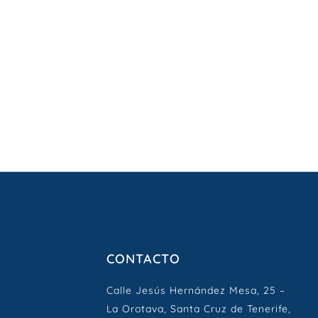
CONTACTO
Calle Jesús Hernández Mesa, 25 –
La Orotava, Santa Cruz de Tenerife,