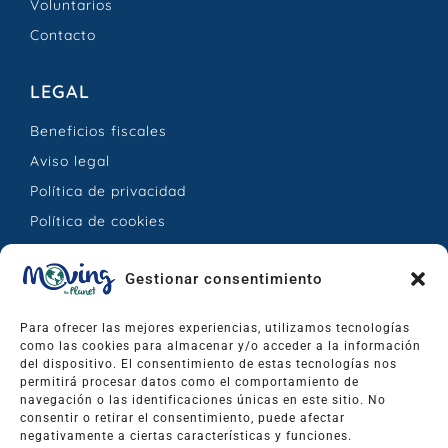
Voluntarios
Contacto
LEGAL
Beneficios fiscales
Aviso legal
Política de privacidad
Política de cookies
CONTACTO
Gestionar consentimiento
Calle Jesús Hernández Mesa, 25 – La Orotava,
Para ofrecer las mejores experiencias, utilizamos tecnologías
Santa Cruz de Tenerife, España.
como las cookies para almacenar y/o acceder a la información
del dispositivo. El consentimiento de estas tecnologías nos
permitirá procesar datos como el comportamiento de
info@movingtheplanet.org
navegación o las identificaciones únicas en este sitio. No
+34 673 576 744
consentir o retirar el consentimiento, puede afectar
negativamente a ciertas características y funciones.