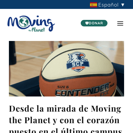
Ir
Español
▼
al
contenido
DONAR
Desde la mirada de Moving
the Planet y con el corazón
puesto en el último campus