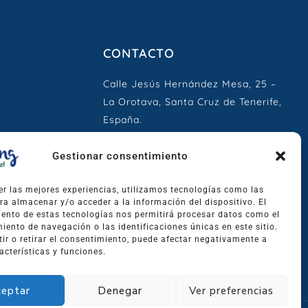
CONTACTO
Calle Jesús Hernández Mesa, 25 –
La Orotava, Santa Cruz de Tenerife,
España.
info@movingtheplanet.org
Gestionar consentimiento
+34 673 576 744
er las mejores experiencias, utilizamos tecnologías como las
ra almacenar y/o acceder a la información del dispositivo. El
ento de estas tecnologías nos permitirá procesar datos como el
ento de navegación o las identificaciones únicas en este sitio.
ir o retirar el consentimiento, puede afectar negativamente a
acterísticas y funciones.
eptar
Denegar
Ver preferencias