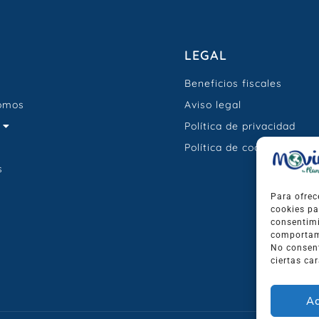
LEGAL
Beneficios fiscales
omos
Aviso legal
Política de privacidad
Política de cookies
s
Para ofrec
cookies pa
consentimi
comportami
No consent
ciertas car
Ac