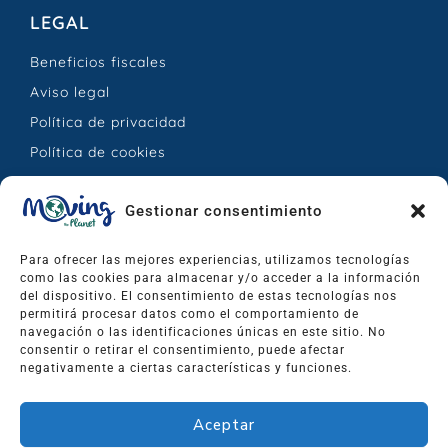
LEGAL
Beneficios fiscales
Aviso legal
Política de privacidad
Política de cookies
CONTACTO
Gestionar consentimiento
Calle Jesús Hernández Mesa, 25 – La Orotava,
Para ofrecer las mejores experiencias, utilizamos tecnologías
Santa Cruz de Tenerife, España.
como las cookies para almacenar y/o acceder a la información
del dispositivo. El consentimiento de estas tecnologías nos
permitirá procesar datos como el comportamiento de
info@movingtheplanet.org
navegación o las identificaciones únicas en este sitio. No
+34 673 576 744
consentir o retirar el consentimiento, puede afectar
negativamente a ciertas características y funciones.
Aceptar