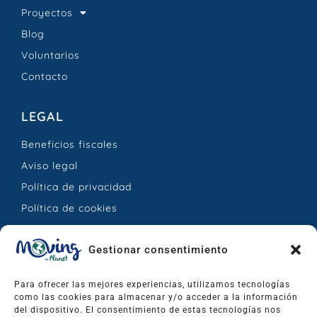
Proyectos
Blog
Voluntarios
Contacto
LEGAL
Beneficios fiscales
Aviso legal
Política de privacidad
Política de cookies
CONTACTO
Gestionar consentimiento
Calle Jesús Hernández Mesa, 25 – La Orotava,
Para ofrecer las mejores experiencias, utilizamos tecnologías
Santa Cruz de Tenerife, España.
como las cookies para almacenar y/o acceder a la información
del dispositivo. El consentimiento de estas tecnologías nos