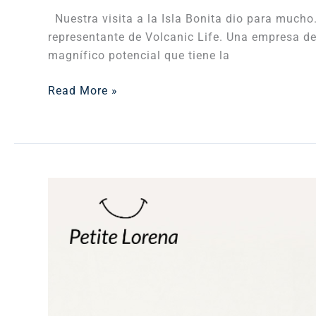
Nuestra visita a la Isla Bonita dio para much
representante de Volcanic Life. Una empresa de
magnífico potencial que tiene la
Read More »
Petite
Lorena
desde
Monterrey
en
Moving
the
Planet