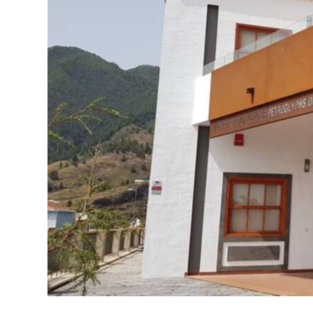
El
Paso
en
Moving
The
Planet