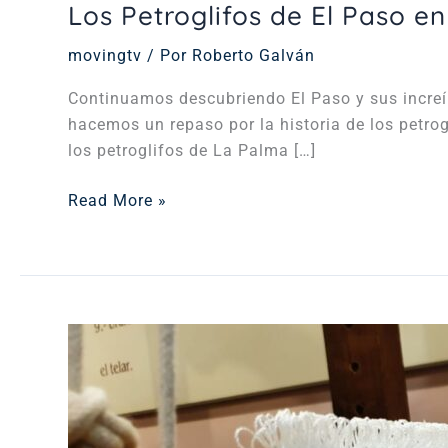
Los Petroglifos de El Paso e
movingtv
/ Por
Roberto Galván
Continuamos descubriendo El Paso y sus increíbl
hacemos un repaso por la historia de los petrogl
los petroglifos de La Palma […]
Read More »
Las
Hilanderas
de
El
Paso,